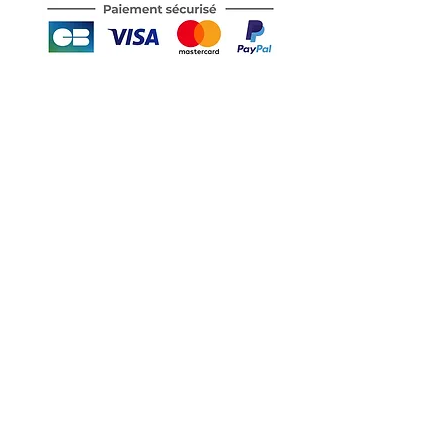
Motor's David'son
C.G.V