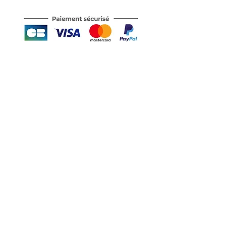
Motor's David'son
C.G.V