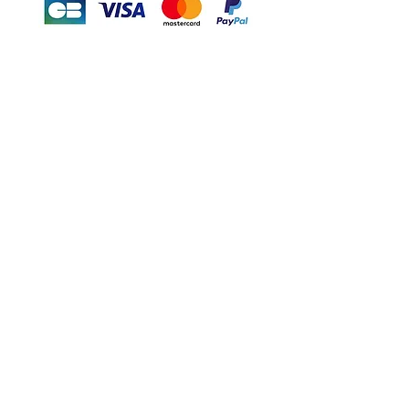
Motor's David'son
C.G.V