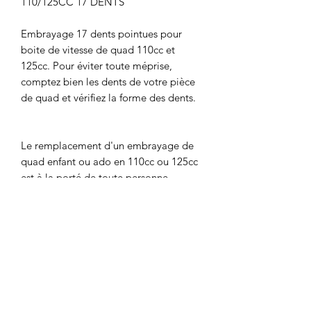
110/125CC 17 DENTS
Embrayage 17 dents pointues pour
boite de vitesse de quad 110cc et
125cc. Pour éviter toute méprise,
comptez bien les dents de votre pièce
de quad et vérifiez la forme des dents.
Le remplacement d'un embrayage de
quad enfant ou ado en 110cc ou 125cc
est à la porté de toute personne
connaissant un peu la mécanique et les
engins tout terrain. Il suffit d'être
attentif au démontage pour tout
remettre dans le bon ordre ensuite.
compatible avec
QUAD KX 125
QUAD CANADA 125CC 4T