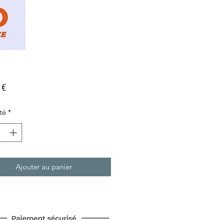
Prix
 €
té
*
Ajouter au panier