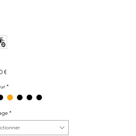
Prix
0 €
ur
*
age
*
ctionner