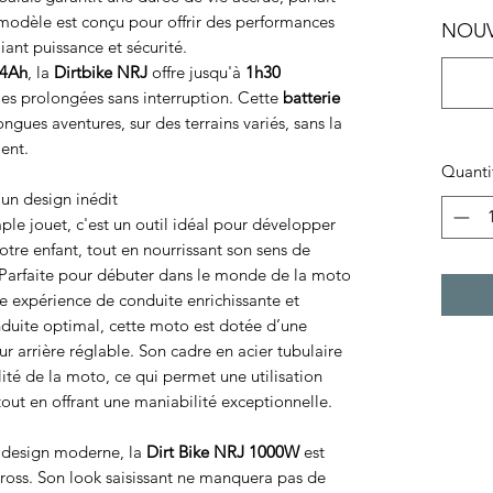
 modèle est conçu pour offrir des performances
NOUVE
iant puissance et sécurité.
.4Ah
, la
Dirtbike NRJ
offre jusqu'à
1h30
ies prolongées sans interruption. Cette
batterie
ngues aventures, sur des terrains variés, sans la
ent.
Quanti
un design inédit
ple jouet, c'est un outil idéal pour développer
tre enfant, tout en nourrissant son sens de
. Parfaite pour débuter dans le monde de la moto
ère expérience de conduite enrichissante et
nduite optimal, cette moto est dotée d’une
ur arrière réglable. Son cadre en acier tubulaire
lité de la moto, ce qui permet une utilisation
tout en offrant une maniabilité exceptionnelle.
n design moderne, la
Dirt Bike NRJ 1000W
est
 cross. Son look saisissant ne manquera pas de