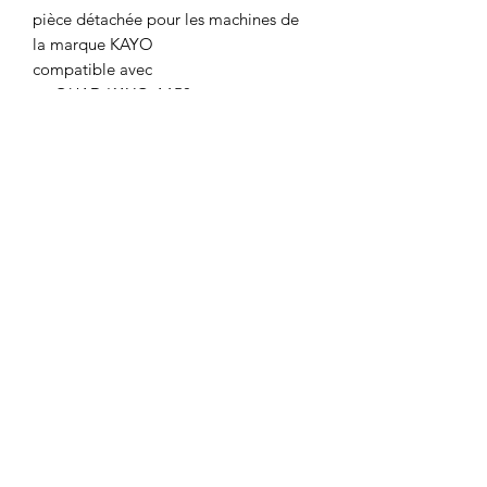
pièce détachée pour les machines de
la marque KAYO
compatible avec
QUAD KAYO A150
Motor's David'son
C.G.V