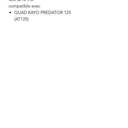
compatible avec
QUAD KAYO PREDATOR 125
(AT125)
QUAD KAYO PREDATOR 110
(AT110)
Motor's David'son
C.G.V