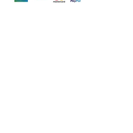
Motor's David'son
C.G.V