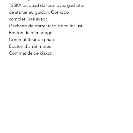
125KX ou quad de loisir avec gâchette
de starter au guidon. Comodo
complet livré avec :
Gachette de starter (câble non inclus)
Bouton de démarrage
Commutateur de phare
Bouton d'arrêt moteur
Commande de klaxon.
Longueur de câble env. 520mm
Pour guidon diamètre minimum 22mm
Attention à vérifier que les broches de
connection correspondent bien à votre
modèle.
compatible avec
QUAD KX 125
QUAD SPORTIF 110CC LUXE
QUAD BIBOU 110CC LUXE BLANC