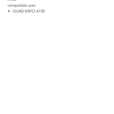
compatible avec
QUAD KAYO A150
Motor's David'son
C.G.V