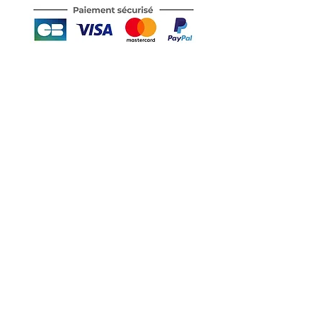
Motor's David'son
C.G.V