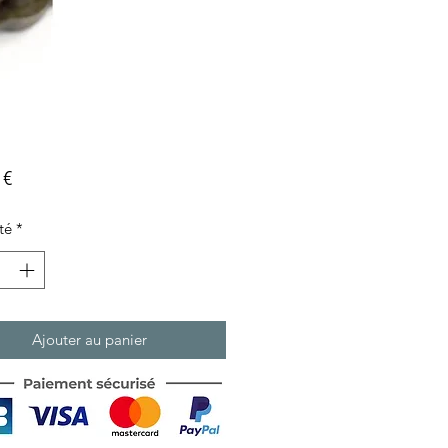
Prix
 €
té
*
Ajouter au panier