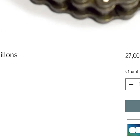
illons
27,00
Quanti