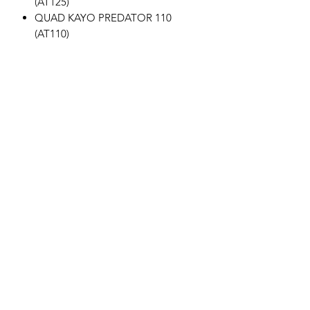
(AT125)
QUAD KAYO PREDATOR 110
(AT110)
Motor's David'son
C.G.V