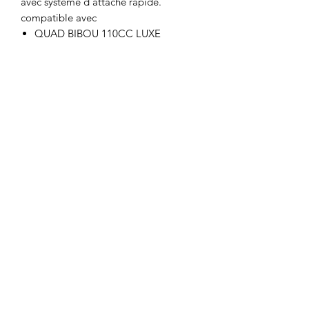
avec système d'attache rapide.
compatible avec
QUAD BIBOU 110CC LUXE
Motor's David'son
C.G.V