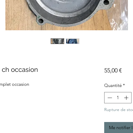
5 ch occasion
Prix
55,00 €
omplet occasion
Quantité
*
Rupture de sto
Me notifier 