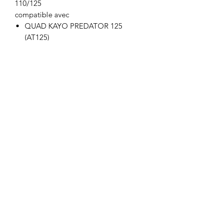
110/125
compatible avec
QUAD KAYO PREDATOR 125
(AT125)
QUAD KAYO PREDATOR 110
(AT110)
QUAD KAYO A150
QUAD KAYO 110CC PREDATOR
-2019
QUAD KAYO 110CC PREDATOR
-2019
Motor's David'son
C.G.V