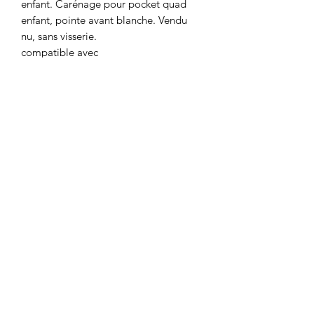
enfant. Carénage pour pocket quad
enfant, pointe avant blanche. Vendu
nu, sans visserie.
compatible avec
POCKET QUAD LUXE 50CC
BLANC
POCKET QUAD LUXE 800W
Motor's David'son
C.G.V