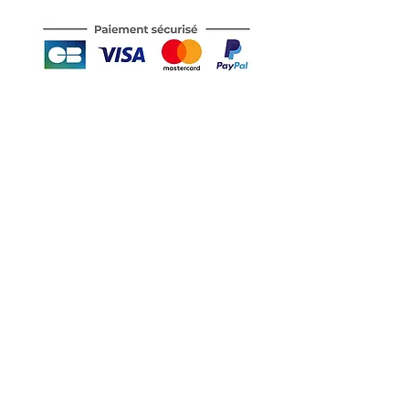
Motor's David'son
C.G.V