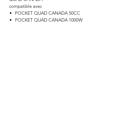
compatible avec
POCKET QUAD CANADA 50CC
POCKET QUAD CANADA 1000W
POCKET QUAD CANADA 1060W
Motor's David'son
C.G.V