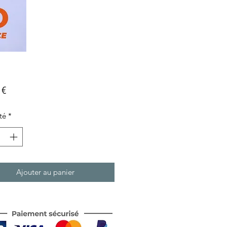
Prix
 €
té
*
Ajouter au panier