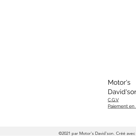
Motor's
David'so
C.G.V
Paiement en
©2021 par Motor's David'son. Créé ave