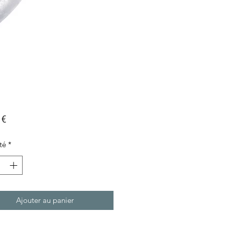
Prix
 €
té
*
Ajouter au panier