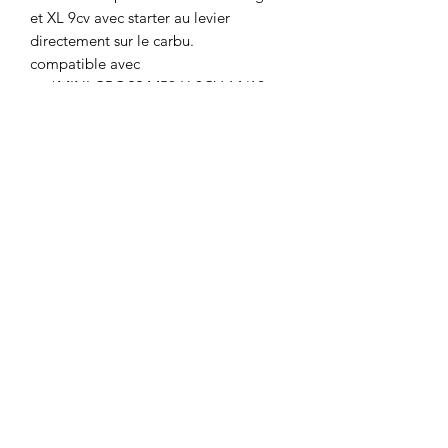
et XL 9cv avec starter au levier
directement sur le carbu.
compatible avec
*MINI CROSS M50 H 9CV 14/12
Motor's David'son
C.G.V