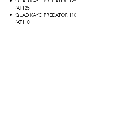
QUAD KAYO PREDATOR 125
(AT125)
QUAD KAYO PREDATOR 110
(AT110)
QUAD KAYO 110CC PREDATOR
-2019
QUAD KAYO 110CC PREDATOR
-2019
Motor's David'son
C.G.V