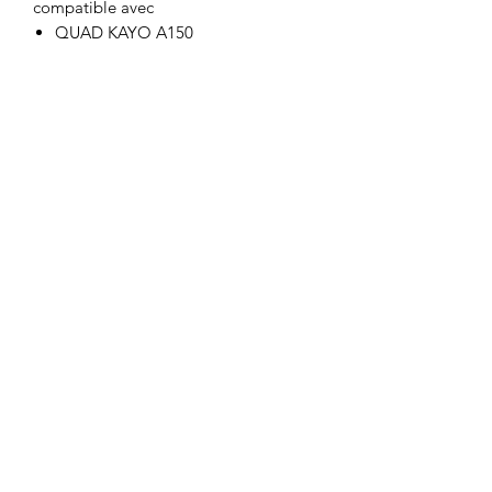
compatible avec
QUAD KAYO A150
Motor's David'son
C.G.V