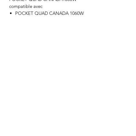
compatible avec
POCKET QUAD CANADA 1060W
Motor's David'son
C.G.V