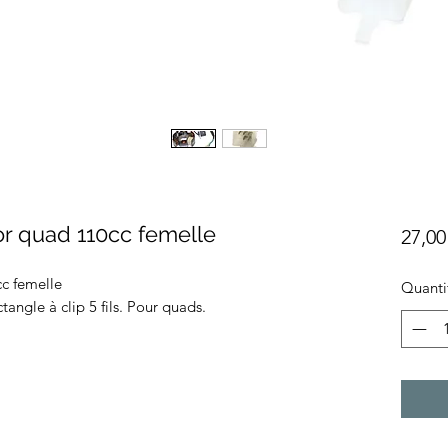
or quad 110cc femelle
27,00
c femelle
Quanti
tangle à clip 5 fils. Pour quads.