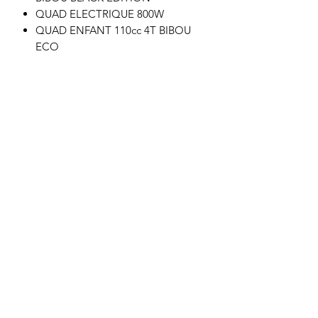
QUAD ELECTRIQUE 800W
QUAD ENFANT 110cc 4T BIBOU
ECO
QUAD ENFANT 110cc 4T BIBOU
ECO BLACK
Motor's David'son
C.G.V