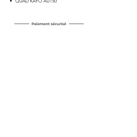
QUAD KAYO AU150
Motor's David'son
C.G.V