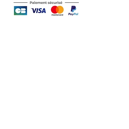
Motor's David'son
C.G.V