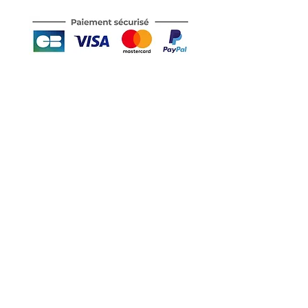
Motor's David'son
C.G.V