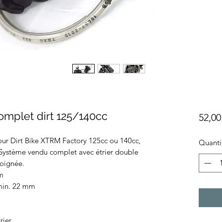
omplet dirt 125/140cc
52,00
our Dirt Bike XTRM Factory 125cc ou 140cc,
Quanti
. Système vendu complet avec étrier double
poignée.
cm
 min. 22 mm
rier.