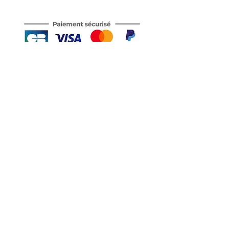
Motor's David'son
C.G.V