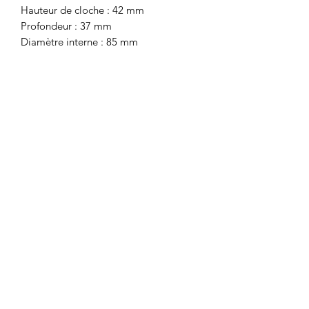
Hauteur de cloche : 42 mm
Profondeur : 37 mm
Diamètre interne : 85 mm
Motor's David'son
C.G.V