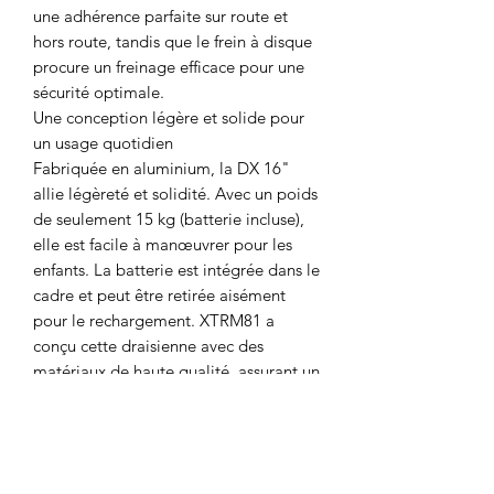
une adhérence parfaite sur route et
hors route, tandis que le frein à disque
procure un freinage efficace pour une
sécurité optimale.
Une conception légère et solide pour
un usage quotidien
Fabriquée en aluminium, la DX 16"
allie légèreté et solidité. Avec un poids
de seulement 15 kg (batterie incluse),
elle est facile à manœuvrer pour les
enfants. La batterie est intégrée dans le
cadre et peut être retirée aisément
pour le rechargement. XTRM81 a
conçu cette draisienne avec des
matériaux de haute qualité, assurant un
design sportif et une finition
impeccable.
Principales caractéristiques de la
draisienne 16 pouces DX16 :