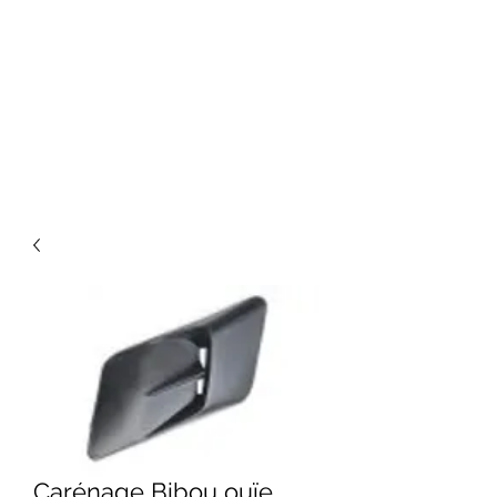
Carénage Bibou ouïe