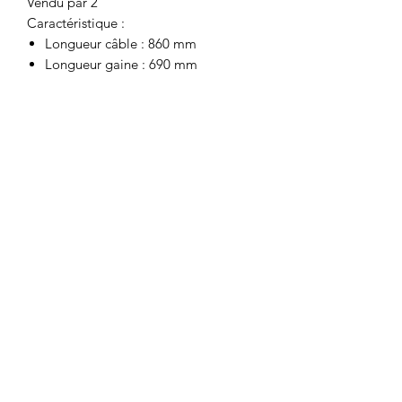
Vendu par 2
Caractéristique :
Longueur câble : 860 mm
Longueur gaine : 690 mm
Motor's David'son
C.G.V