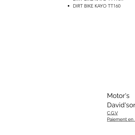
DIRT BIKE KAYO TT160
Motor's
David'so
C.G.V
Paiement en