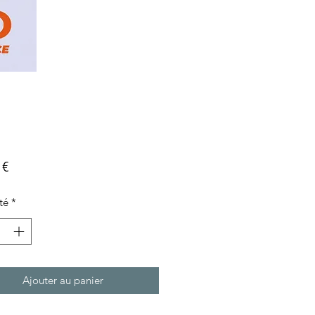
Prix
 €
té
*
Ajouter au panier