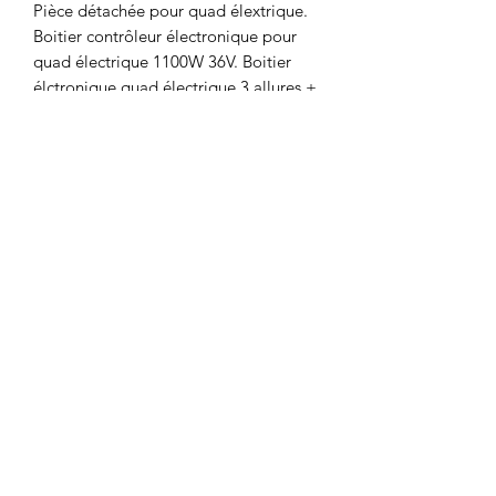
Pièce détachée pour quad élextrique.
Boitier contrôleur électronique pour
quad électrique 1100W 36V. Boitier
élctronique quad électrique 3 allures +
marche arrière.
Boitier électronique Dynostar 36V
Motor's David'son
C.G.V