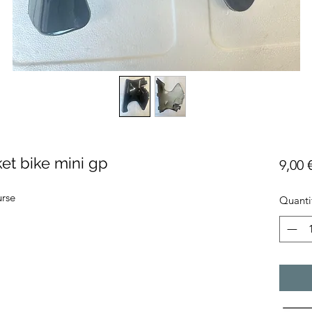
et bike mini gp
9,00 
urse
Quanti