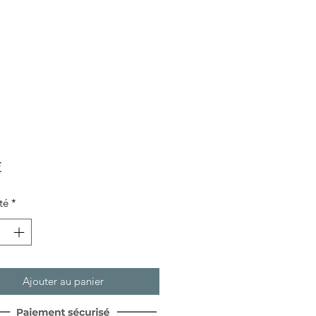
Prix
€
té
*
Ajouter au panier